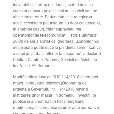
inevitabil si startup-uri, dar si jucatori de nisa
care vor concura pe aceleasi noi servicii sau pe
altele inovatoare. Parteneriatele strategice cu
acest ecosistem pot asigura nu doar cresterea, ci,
in anumite cazuri, chiar supravietuirea
operatorilor de telecomunicatii. Istoria ultimilor
20-30 de ani a aratat ca ignorarea jucatorilor noi
de pe piata poate duce la pierderea semnificativa
a cotei de piata si ulterior la disparitie”, a declarat
Cristian Carstoiu, Partener, Servicii de Asistenta
in afaceri, EY Romania.
Modificarile aduse de OUG 114/2018 cu impact
major in industria telecom (Ordonanta de
urgenta a Guvernului nr. 114/2018 privind
instituirea unor masuri in domeniul investitiilor
publice si a unor masuri fiscal-bugetare,
modificarea si completarea unor acte normative
si prorogarea unor termene)