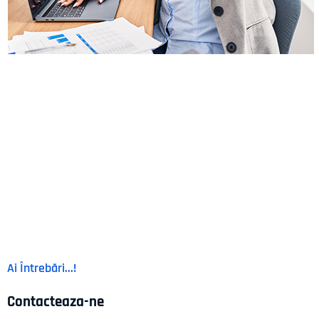
RDH S.R.L.
CUI: 41438181
Nr. Reg. Com.: J17/1405/2019
Email: office@rdh.ro
Urmareste-ne:
Ai Întrebări...!
Contacteaza-ne