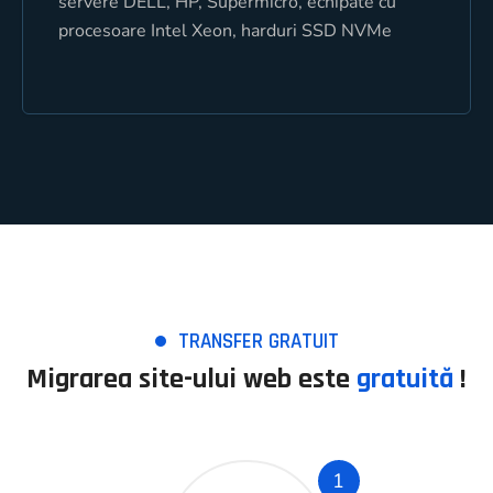
servere DELL, HP, Supermicro, echipate cu
servere DELL , HP, Supermicro, echipate cu
procesoare Intel Xeon, harduri SSD NVMe
procesoare Intel Xeon, harduri SSD NVMe
TRANSFER GRATUIT
Migrarea site-ului web este
gratuită
!
1