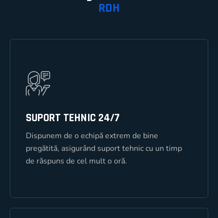
RDH
SUPORT TEHNIC 24/7
SUPORT TEHNIC 24/7
Dispunem de o echipă extrem de bine
Dispunem de o echipă extrem de bine
pregătită, asigurând suport tehnic cu un timp
pregătită, asigurând suport tehnic cu un timp de
de răspuns de cel mult o oră.
răspuns de cel mult o oră.